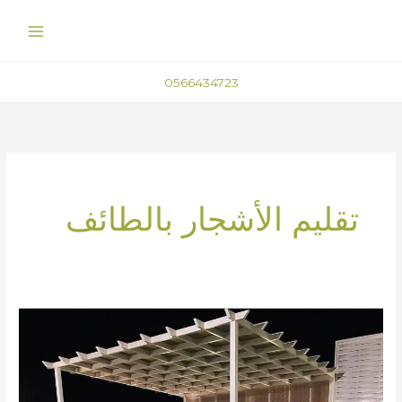
خطي
لى
لمحتوى
0566434723
تقليم الأشجار بالطائف
مظلات
الحدائق
في
الطائف