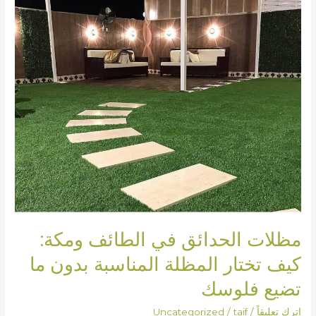
ومكة:
كيف
تختار
المظلة
المناسبة
بدون
ما
تضيع
فلوسك
مظلات الحدائق في الطائف ومكة:
كيف تختار المظلة المناسبة بدون ما
تضيع فلوسك
اترك تعليقاً
/
taif
/
Uncategorized