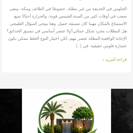
الجلوس في الحديقة من غير مظلة، خصوصًا في الطائف ومكة، بيبقى
صعب في أوقات كتير من السنة.الشمس قوية، والحرارة أحيانًا تمنع
الاستمتاع بالمكان مهما كان تنسيقه جميل. وهنا بييجي السؤال الطبيعي:
هل المظلات مجرد شكل جمالي؟ولا عنصر أساسي في تنسيق الحدائق؟
الإجابة الواقعية:المظلة عنصر مهم، لكن اختيار النوع الغلط ممكن يكون
خسارة فلوس حقيقية. في […]
قراءة المزيد »