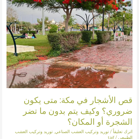
وكيف
يتم
بدون
ما
تضر
الشجرة
أو
المكان؟
قص الأشجار في مكة: متى يكون
ضروري؟ وكيف يتم بدون ما تضر
الشجرة أو المكان؟
اترك تعليقاً
/
توريد وتركيب العشب الصناعي
,
توريد وتركيب العشب
الطبيعي
/
taif