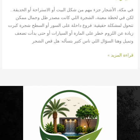
في مكة، الأشجار جزء مهم من شكل البيت أو الاستراحة أو الحديقة…
لكن في لحظة معينة، الشجرة اللي كانت مصدر ظل وجمال ممكن
تتحول لمشكلة حقيقية: فروع داخلة على السور أو السطح شجرة كبرت
زيادة عن اللزوم خطر على المارة أو السيارات أو حتى بدأت تضعف
وتميل وهنا السؤال اللي ناس كتير بتسأله: هل قص الشجر
قراءة المزيد »