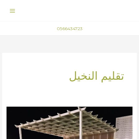
خطي
لى
لمحتوى
0566434723
تقليم النخيل
مظلات
الحدائق
في
الطائف