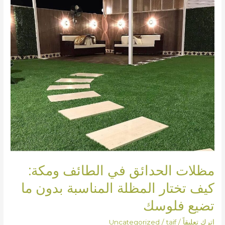
ومكة:
كيف
تختار
المظلة
المناسبة
بدون
ما
تضيع
فلوسك
مظلات الحدائق في الطائف ومكة:
كيف تختار المظلة المناسبة بدون ما
تضيع فلوسك
اترك تعليقاً
/
taif
/
Uncategorized