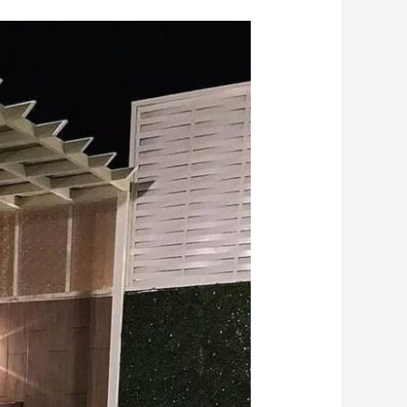
مظلات
الحدائق
في
الطائف
ومكة:
كيف
تختار
المظلة
المناسبة
بدون
ما
تضيع
فلوسك