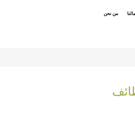
لنا
من نحن
ائف