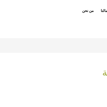
لنا
من نحن
ة