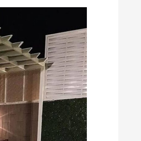
مظلات
الحدائق
في
الطائف
ومكة:
كيف
تختار
المظلة
المناسبة
بدون
ما
تضيع
فلوسك