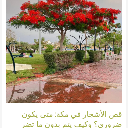
متى
يكون
ضروري؟
وكيف
يتم
بدون
ما
تضر
الشجرة
أو
المكان؟
قص الأشجار في مكة: متى يكون
ضروري؟ وكيف يتم بدون ما تضر