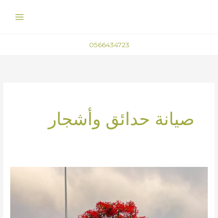
خطي
لى
لمحتوى
0566434723
صيانة حدائق وأشجار
قص
الأشجار
في
مكة: