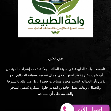
من نحن
تأسست واحة الطبيعة في مدينة الطائف ومكة، تحت إشراف المهندس
أبو شهد، بخبرة تمتد لسنوات في مجال تصميم وصيانة الحدائق. نحن
نؤمن بأن الحدائق ليست مجرد مساحات خضراء، بل هي ملاذ للاسترخاء
والجمال، ولذلك نعمل جاهدين لتقديم حلول مبتكرة تُضفي السحر
والجاذبية على أي مساحة.
إتصل الآن