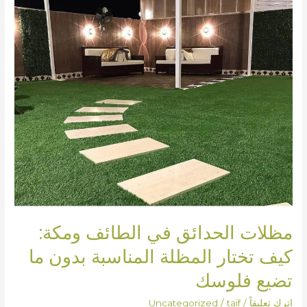
ومكة:
كيف
تختار
المظلة
المناسبة
بدون
ما
تضيع
فلوسك
مظلات الحدائق في الطائف ومكة:
كيف تختار المظلة المناسبة بدون ما
تضيع فلوسك
اترك تعليقاً
/
taif
/
Uncategorized