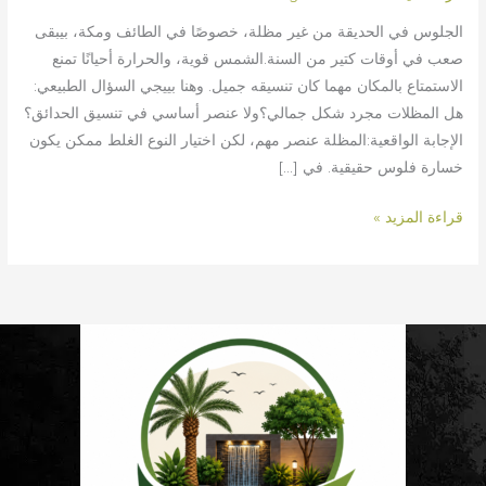
الجلوس في الحديقة من غير مظلة، خصوصًا في الطائف ومكة، بيبقى
صعب في أوقات كتير من السنة.الشمس قوية، والحرارة أحيانًا تمنع
الاستمتاع بالمكان مهما كان تنسيقه جميل. وهنا بييجي السؤال الطبيعي:
هل المظلات مجرد شكل جمالي؟ولا عنصر أساسي في تنسيق الحدائق؟
الإجابة الواقعية:المظلة عنصر مهم، لكن اختيار النوع الغلط ممكن يكون
خسارة فلوس حقيقية. في […]
قراءة المزيد »