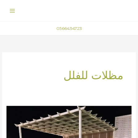
خطي
لى
لمحتوى
0566434723
مظلات للفلل
مظلات
الحدائق
في
الطائف